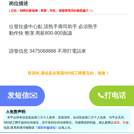
岗位描述
( 记住：招聘住家保姆，管家，司机，宠物管理员的都是骗子！)
位發拉盛中心點 請熟手壽司助手 必須熟手
動作快 整潔 周薪800-900面議
請發信息 3475068886 不用打電話來
联系时,请说是在美国580招工网看见的，谢谢！
发短信✉️
📞打电话
⚠︎免责声明:
本平台所有信息是由第三方个人发布，其真实性，合法性由第三方个人负责，与平台无关。
580招工网不提供任何保证，亦不承担任何法律责任。为保障您的利益，请认真辨认
虚假、诈骗
信息,联系前请仔细阅读
《谨防诈骗须知》
以免上当。