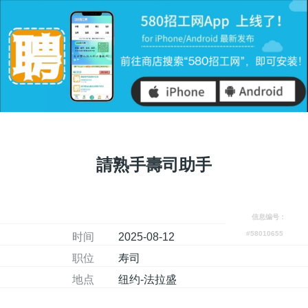
請熟手壽司助手
信息编号：
#58010655
时间
2025-08-12
职位
寿司
地点
纽约-法拉盛