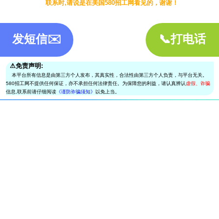
联系时,请说是在美国580招工网看见的，谢谢！
发短信✉️
📞打电话
⚠︎免责声明:
本平台所有信息是由第三方个人发布，其真实性，合法性由第三方个人负责，与平台无关。
580招工网不提供任何保证，亦不承担任何法律责任。为保障您的利益，请认真辨认
虚假、诈骗
信息,联系前请仔细阅读
《谨防诈骗须知》
以免上当。