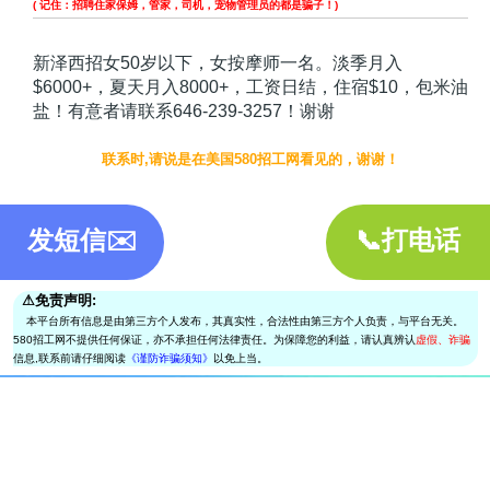
( 记住：招聘住家保姆，管家，司机，宠物管理员的都是骗子！)
新泽西招女50岁以下，女按摩师一名。淡季月入
$6000+，夏天月入8000+，工资日结，住宿$10，包米油
盐！有意者请联系646-239-3257！谢谢
联系时,请说是在美国580招工网看见的，谢谢！
发短信✉️
📞打电话
⚠︎免责声明:
本平台所有信息是由第三方个人发布，其真实性，合法性由第三方个人负责，与平台无关。
580招工网不提供任何保证，亦不承担任何法律责任。为保障您的利益，请认真辨认
虚假、诈骗
信息,联系前请仔细阅读
《谨防诈骗须知》
以免上当。