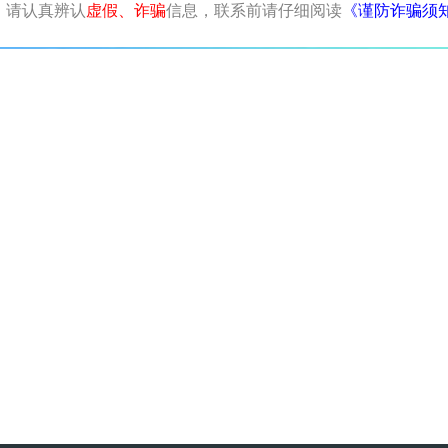
，请认真辨认
虚假、诈骗
信息，联系前请仔细阅读
《谨防诈骗须