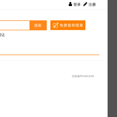
登录
注册
搜索
转让
信息编号#58054368