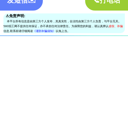
发短信✉️
📞打电话
⚠︎免责声明:
本平台所有信息是由第三方个人发布，其真实性，合法性由第三方个人负责，与平台无关。
580招工网不提供任何保证，亦不承担任何法律责任。为保障您的利益，请认真辨认
虚假、诈骗
信息,联系前请仔细阅读
《谨防诈骗须知》
以免上当。