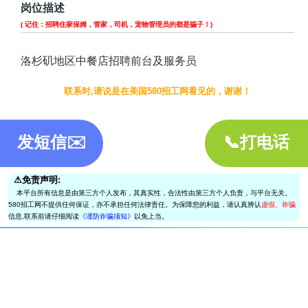
岗位描述
( 记住：招聘住家保姆，管家，司机，宠物管理员的都是骗子！)
洛杉矶地区中餐店招聘前台及服务员
联系时,请说是在美国580招工网看见的，谢谢！
发短信✉️
📞打电话
⚠︎免责声明:
本平台所有信息是由第三方个人发布，其真实性，合法性由第三方个人负责，与平台无关。
580招工网不提供任何保证，亦不承担任何法律责任。为保障您的利益，请认真辨认
虚假、诈骗
信息,联系前请仔细阅读
《谨防诈骗须知》
以免上当。