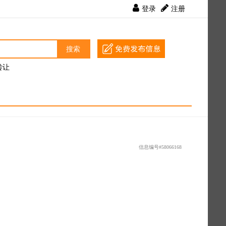
登录
注册
搜索
转让
信息编号#58066168