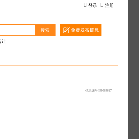
登录
注册
搜索
转让
信息编号#58069617