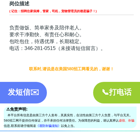
岗位描述
( 记住：招聘住家保姆，管家，司机，宠物管理员的都是骗子！)
负责做饭、简单家务及陪伴老人。
要求干净勤快、有责任心和耐心。
包吃包住，待遇优厚，长期稳定。
电话：346-281-0515（未接请短信留言）。
联系时,请说是在美国580招工网看见的，谢谢！
发短信✉️
📞打电话
⚠︎免责声明:
本平台所有信息是由第三方个人发布，其真实性，合法性由第三方个人负责，与平台无关。
580招工网不提供任何保证，亦不承担任何法律责任。为保障您的利益，请认真辨认
虚假、诈骗
信息,联系前请仔细阅读
《谨防诈骗须知》
以免上当。