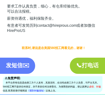
要求工作认真负责，细心，有仓库经验优先。
可以合法报税。
薪资待遇优，福利保险齐全。
有意者可发简历到contact@hireprous.com或者加微信
HireProUS
联系时,请说是在美国580招工网看见的，谢谢！
发短信✉️
📞打电话
⚠︎免责声明:
本平台所有信息是由第三方个人发布，其真实性，合法性由第三方个人负责，与平台无关。
580招工网不提供任何保证，亦不承担任何法律责任。为保障您的利益，请认真辨认
虚假、诈骗
信息,联系前请仔细阅读
《谨防诈骗须知》
以免上当。