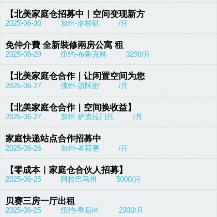
【北美家庭仓招募中｜空间变现新方
2025-06-30
加州-洛杉矶
/月
免仲介費 全新裝修兩房公寓 租
2025-06-29
纽约-布鲁克林
3290
/月
【北美家庭仓合作｜让闲置空间为您
2025-06-27
佛州-迈阿密
/月
【北美家庭仓合作｜空间换收益】
2025-06-27
加州-萨克拉门托
/月
家庭快递站点合作招募中
2025-06-26
加州-圣荷塞
/月
【零成本｜家庭仓合伙人招募】
2025-06-25
阿拉巴马州
5000
/月
贝赛三房一厅出租
2025-06-25
纽约-皇后区
2300
/月