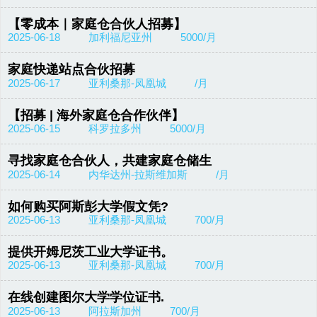
【零成本｜家庭仓合伙人招募】
2025-06-18
加利福尼亚州
5000
/月
家庭快递站点合伙招募
2025-06-17
亚利桑那-凤凰城
/月
【招募 | 海外家庭仓合作伙伴】
2025-06-15
科罗拉多州
5000
/月
寻找家庭仓合伙人，共建家庭仓储生
2025-06-14
内华达州-拉斯维加斯
/月
如何购买阿斯彭大学假文凭?
2025-06-13
亚利桑那-凤凰城
700
/月
提供开姆尼茨工业大学证书。
2025-06-13
亚利桑那-凤凰城
700
/月
在线创建图尔大学学位证书.
2025-06-13
阿拉斯加州
700
/月