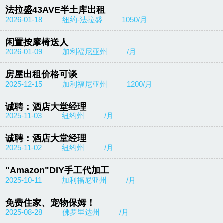
法拉盛43AVE半土库出租
2026-01-18
纽约-法拉盛
1050
/月
闲置按摩椅送人
2026-01-09
加利福尼亚州
/月
房屋出租价格可谈
2025-12-15
加利福尼亚州
1200
/月
诚聘：酒店大堂经理
2025-11-03
纽约州
/月
诚聘：酒店大堂经理
2025-11-02
纽约州
/月
"Amazon"DIY手工代加工
2025-10-11
加利福尼亚州
/月
免费住家、宠物保姆！
2025-08-28
佛罗里达州
/月