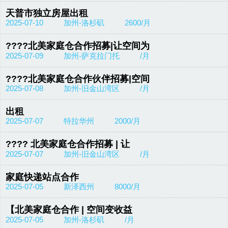
天普市独立房屋出租
2025-07-10
加州-洛杉矶
2600
/月
????北美家庭仓合作招募|让空间为
2025-07-09
加州-萨克拉门托
/月
????北美家庭仓合作伙伴招募|空间
2025-07-08
加州-旧金山湾区
/月
出租
2025-07-07
特拉华州
2000
/月
???? 北美家庭仓合作招募 | 让
2025-07-07
加州-旧金山湾区
/月
家庭快递站点合作
2025-07-05
新泽西州
8000
/月
【北美家庭仓合作 | 空间变收益
2025-07-05
加州-洛杉矶
/月