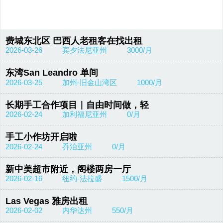
费城东北区 巴西人老租客在找出租
2026-03-26
宾夕法尼亚州
3000
/月
东湾San Leandro 单间
2026-03-25
加州-旧金山湾区
1000
/月
长期手工合作项目｜自由时间做，轻
2026-02-24
加利福尼亚州
0
/月
手工小作坊开启啦
2026-02-24
乔治亚州
0
/月
新中美超市附近，阁楼两房一厅
2026-02-16
纽约-法拉盛
1500
/月
Las Vegas 雅房出租
2026-02-02
内华达州
550
/月