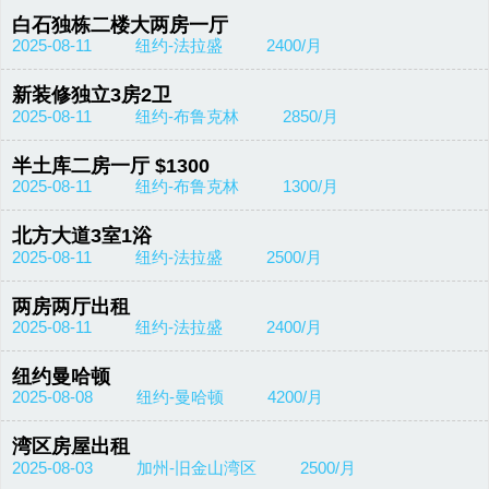
白石独栋二楼大两房一厅
2025-08-11
纽约-法拉盛
2400
/月
新装修独立3房2卫
2025-08-11
纽约-布鲁克林
2850
/月
半土库二房一厅 $1300
2025-08-11
纽约-布鲁克林
1300
/月
北方大道3室1浴
2025-08-11
纽约-法拉盛
2500
/月
两房两厅出租
2025-08-11
纽约-法拉盛
2400
/月
纽约曼哈顿
2025-08-08
纽约-曼哈顿
4200
/月
湾区房屋出租
2025-08-03
加州-旧金山湾区
2500
/月