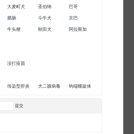
大麦町犬
圣伯纳
巴哥
腊肠
斗牛犬
京巴
牛头梗
秋田犬
阿拉斯加
没打疫苗
传染型肝炎
犬二腺病毒
钩端螺旋体
提交