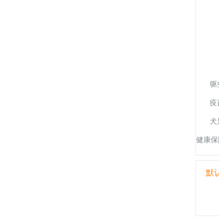
驱
疫
犬
健康保
默