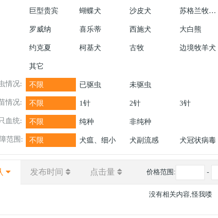
巨型贵宾
蝴蝶犬
沙皮犬
苏格兰牧羊犬
罗威纳
喜乐蒂
西施犬
大白熊
约克夏
柯基犬
古牧
边境牧羊犬
其它
虫情况:
不限
已驱虫
未驱虫
苗情况:
不限
1针
2针
3针
只血统:
不限
纯种
非纯种
障范围:
不限
犬瘟、细小
犬副流感
犬冠状病毒
认
发布时间
点击量
价格范围:
-
没有相关内容,怪我喽