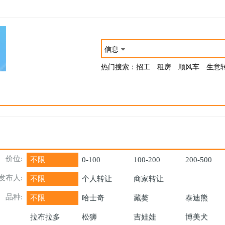
信息
热门搜索：
招工
租房
顺风车
生意
价位:
不限
0
-
100
100
-
200
200
-
500
发布人:
不限
个人转让
商家转让
品种:
不限
哈士奇
藏獒
泰迪熊
拉布拉多
松狮
吉娃娃
博美犬